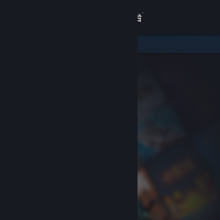
登录
商店
关于
客服
查看桌面版网站