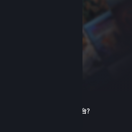
首次使用蒸汽平台？
关于蒸汽平台
|
退款政策
|
软件许可服务协议
|
个人信息保护政策
|
个人信息出境告知书
|
创建帐户
不良内容举报投诉
|
侵权投诉
|
家长监护