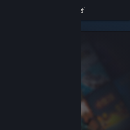
登录
商店
关于
客服
查看桌面版网站