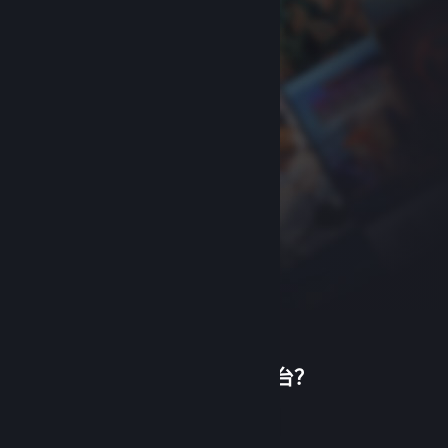
首次使用蒸汽平台？
关于蒸汽平台
|
退款政策
|
软件许可服务协议
|
个人信息保护政策
|
个人信息出境告知书
|
创建帐户
不良内容举报投诉
|
侵权投诉
|
家长监护