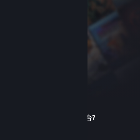
首次使用蒸汽平台？
关于蒸汽平台
|
退款政策
|
软件许可服务协议
|
个人信息保护政策
|
个人信息出境告知书
|
创建帐户
不良内容举报投诉
|
侵权投诉
|
家长监护