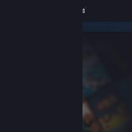
登录
商店
关于
客服
查看桌面版网站