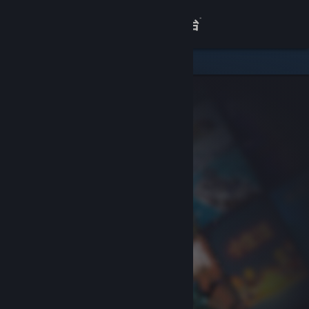
登录
商店
关于
客服
查看桌面版网站