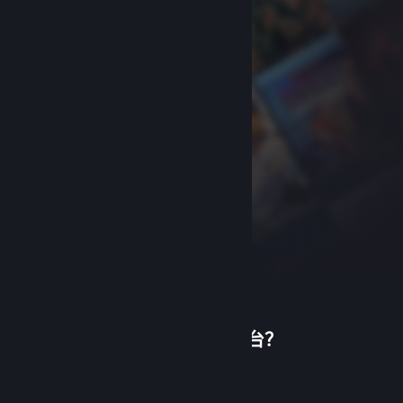
首次使用蒸汽平台？
关于蒸汽平台
|
退款政策
|
软件许可服务协议
|
个人信息保护政策
|
个人信息出境告知书
|
创建帐户
不良内容举报投诉
|
侵权投诉
|
家长监护