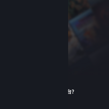
首次使用蒸汽平台？
关于蒸汽平台
|
退款政策
|
软件许可服务协议
|
个人信息保护政策
|
个人信息出境告知书
|
创建帐户
不良内容举报投诉
|
侵权投诉
|
家长监护