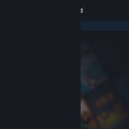
登录
商店
关于
客服
查看桌面版网站