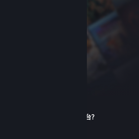
首次使用蒸汽平台？
关于蒸汽平台
|
退款政策
|
软件许可服务协议
|
个人信息保护政策
|
个人信息出境告知书
|
创建帐户
不良内容举报投诉
|
侵权投诉
|
家长监护