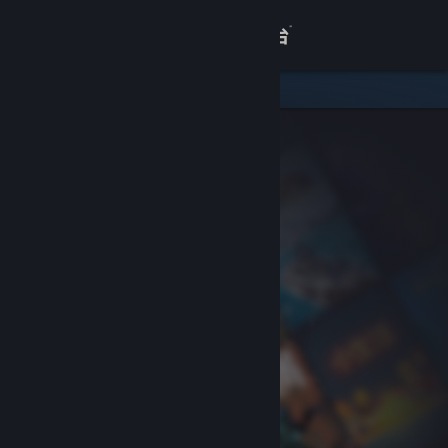
登录
商店
关于
客服
查看桌面版网站