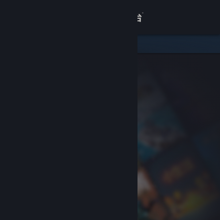
登录
商店
关于
客服
查看桌面版网站