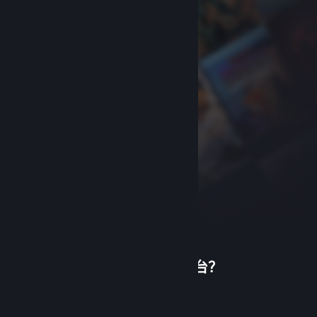
首次使用蒸汽平台？
关于蒸汽平台
|
退款政策
|
软件许可服务协议
|
个人信息保护政策
|
个人信息出境告知书
|
创建帐户
不良内容举报投诉
|
侵权投诉
|
家长监护