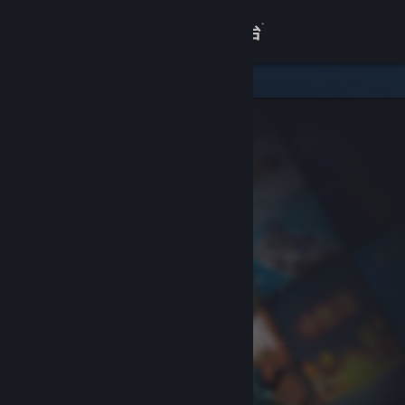
登录
商店
关于
客服
查看桌面版网站