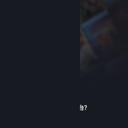
首次使用蒸汽平台？
关于蒸汽平台
|
退款政策
|
软件许可服务协议
|
个人信息保护政策
|
个人信息出境告知书
|
创建帐户
不良内容举报投诉
|
侵权投诉
|
家长监护