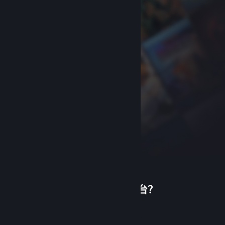
首次使用蒸汽平台？
关于蒸汽平台
|
退款政策
|
软件许可服务协议
|
个人信息保护政策
|
个人信息出境告知书
|
创建帐户
不良内容举报投诉
|
侵权投诉
|
家长监护