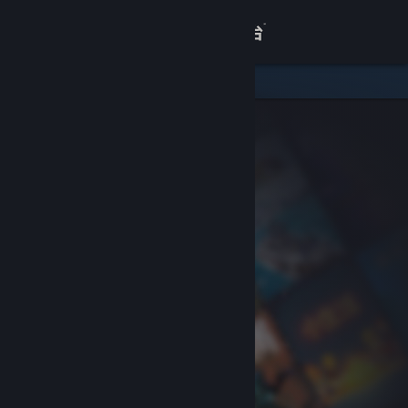
登录
商店
关于
客服
查看桌面版网站