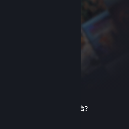
首次使用蒸汽平台？
关于蒸汽平台
|
退款政策
|
软件许可服务协议
|
个人信息保护政策
|
个人信息出境告知书
|
创建帐户
不良内容举报投诉
|
侵权投诉
|
家长监护