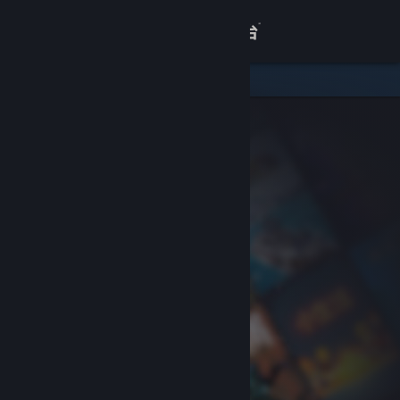
登录
商店
关于
客服
查看桌面版网站