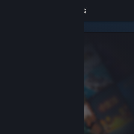
登录
商店
关于
客服
查看桌面版网站