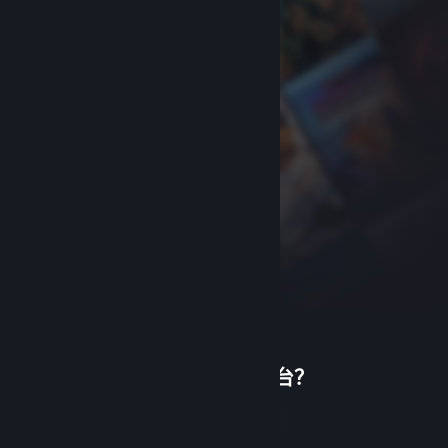
首次使用蒸汽平台？
关于蒸汽平台
|
退款政策
|
软件许可服务协议
|
个人信息保护政策
|
个人信息出境告知书
|
创建帐户
不良内容举报投诉
|
侵权投诉
|
家长监护