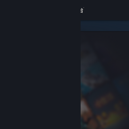
登录
商店
关于
客服
查看桌面版网站