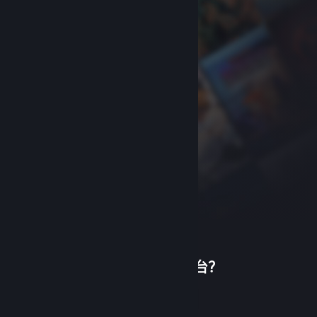
首次使用蒸汽平台？
关于蒸汽平台
|
退款政策
|
软件许可服务协议
|
个人信息保护政策
|
个人信息出境告知书
|
创建帐户
不良内容举报投诉
|
侵权投诉
|
家长监护