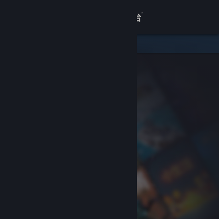
登录
商店
关于
客服
查看桌面版网站