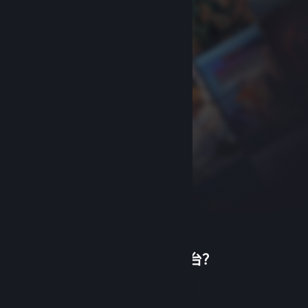
首次使用蒸汽平台？
关于蒸汽平台
|
退款政策
|
软件许可服务协议
|
个人信息保护政策
|
个人信息出境告知书
|
创建帐户
不良内容举报投诉
|
侵权投诉
|
家长监护