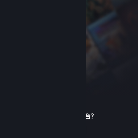
首次使用蒸汽平台？
关于蒸汽平台
|
退款政策
|
软件许可服务协议
|
个人信息保护政策
|
个人信息出境告知书
|
创建帐户
不良内容举报投诉
|
侵权投诉
|
家长监护