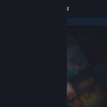
登录
商店
关于
客服
查看桌面版网站