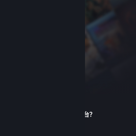
首次使用蒸汽平台？
关于蒸汽平台
|
退款政策
|
软件许可服务协议
|
个人信息保护政策
|
个人信息出境告知书
|
创建帐户
不良内容举报投诉
|
侵权投诉
|
家长监护