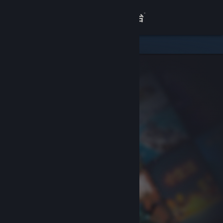
登录
商店
关于
客服
查看桌面版网站