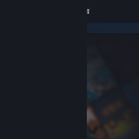
登录
商店
关于
客服
查看桌面版网站