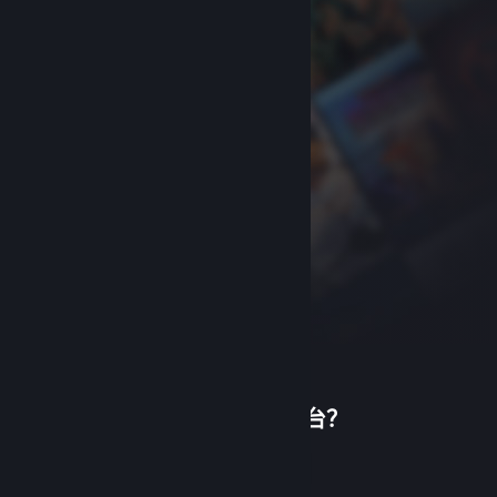
首次使用蒸汽平台？
关于蒸汽平台
|
退款政策
|
软件许可服务协议
|
个人信息保护政策
|
个人信息出境告知书
|
创建帐户
不良内容举报投诉
|
侵权投诉
|
家长监护