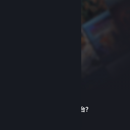
首次使用蒸汽平台？
关于蒸汽平台
|
退款政策
|
软件许可服务协议
|
个人信息保护政策
|
个人信息出境告知书
|
创建帐户
不良内容举报投诉
|
侵权投诉
|
家长监护