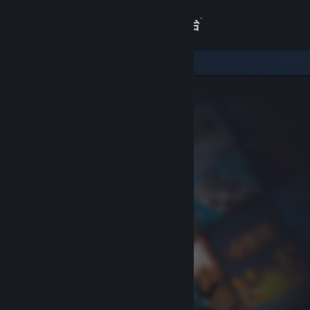
登录
商店
关于
客服
查看桌面版网站