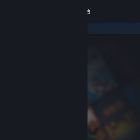
登录
商店
关于
客服
查看桌面版网站