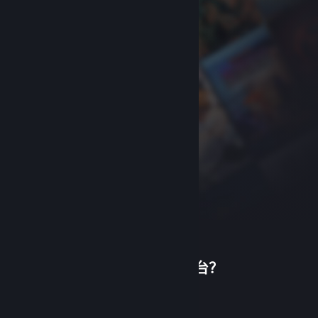
首次使用蒸汽平台？
关于蒸汽平台
|
退款政策
|
软件许可服务协议
|
个人信息保护政策
|
个人信息出境告知书
|
创建帐户
不良内容举报投诉
|
侵权投诉
|
家长监护