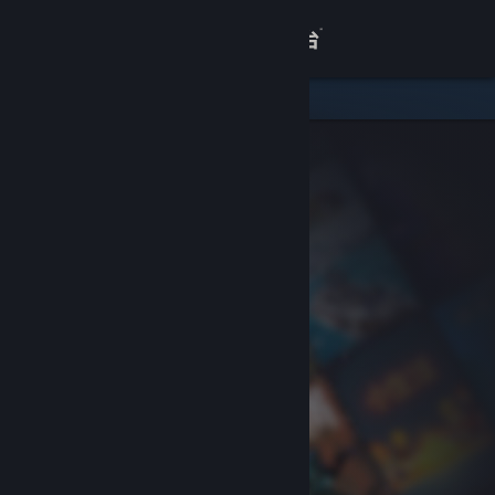
登录
商店
关于
客服
查看桌面版网站