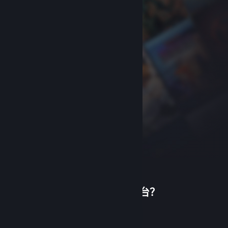
首次使用蒸汽平台？
关于蒸汽平台
|
退款政策
|
软件许可服务协议
|
个人信息保护政策
|
个人信息出境告知书
|
创建帐户
不良内容举报投诉
|
侵权投诉
|
家长监护