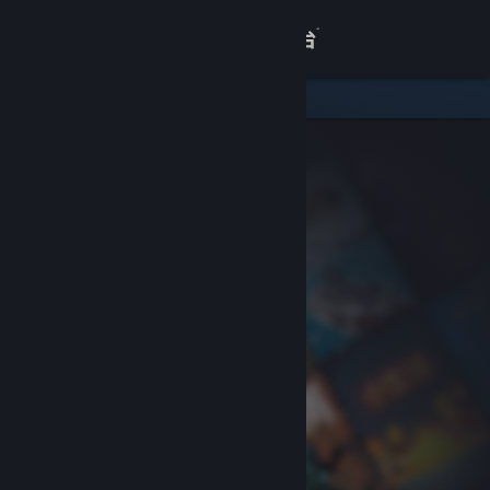
登录
商店
关于
客服
查看桌面版网站