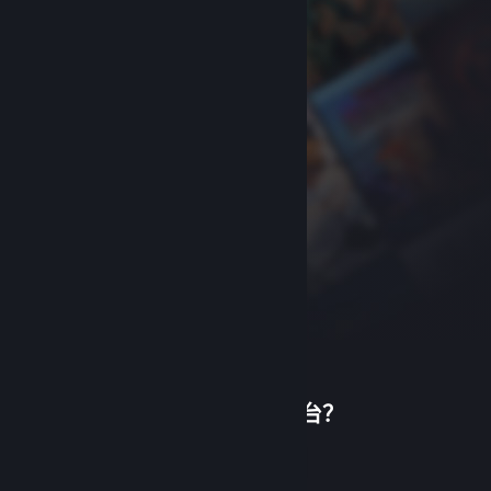
首次使用蒸汽平台？
关于蒸汽平台
|
退款政策
|
软件许可服务协议
|
个人信息保护政策
|
个人信息出境告知书
|
创建帐户
不良内容举报投诉
|
侵权投诉
|
家长监护