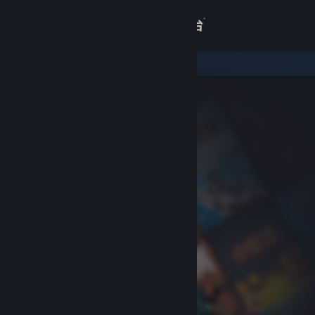
登录
商店
关于
客服
查看桌面版网站