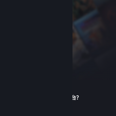
首次使用蒸汽平台？
关于蒸汽平台
|
退款政策
|
软件许可服务协议
|
个人信息保护政策
|
个人信息出境告知书
|
创建帐户
不良内容举报投诉
|
侵权投诉
|
家长监护