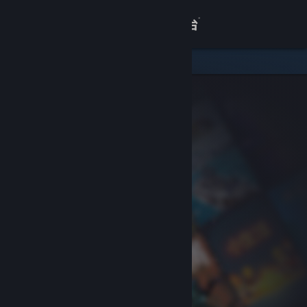
登录
商店
关于
客服
查看桌面版网站