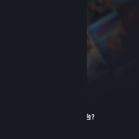
首次使用蒸汽平台？
关于蒸汽平台
|
退款政策
|
软件许可服务协议
|
个人信息保护政策
|
个人信息出境告知书
|
创建帐户
不良内容举报投诉
|
侵权投诉
|
家长监护