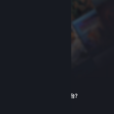
首次使用蒸汽平台？
关于蒸汽平台
|
退款政策
|
软件许可服务协议
|
个人信息保护政策
|
个人信息出境告知书
|
创建帐户
不良内容举报投诉
|
侵权投诉
|
家长监护