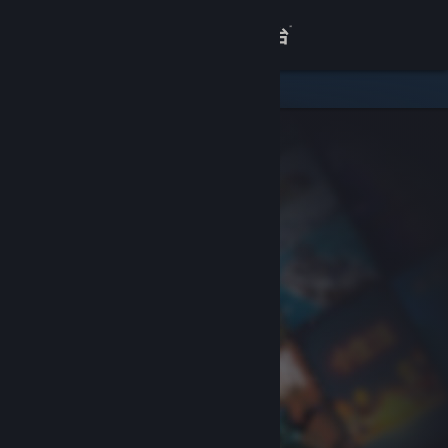
登录
商店
关于
客服
查看桌面版网站