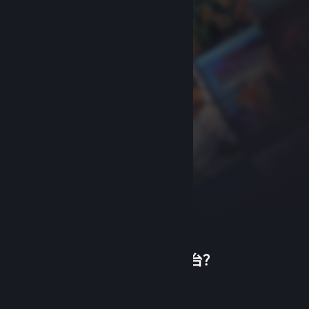
首次使用蒸汽平台？
关于蒸汽平台
|
退款政策
|
软件许可服务协议
|
个人信息保护政策
|
个人信息出境告知书
|
创建帐户
不良内容举报投诉
|
侵权投诉
|
家长监护