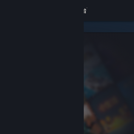
登录
商店
关于
客服
查看桌面版网站