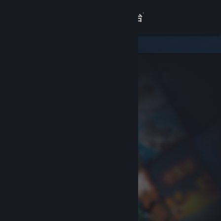
登录
商店
关于
客服
查看桌面版网站