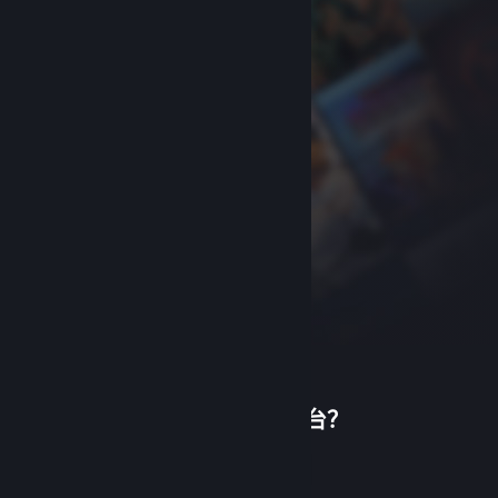
首次使用蒸汽平台？
关于蒸汽平台
|
退款政策
|
软件许可服务协议
|
个人信息保护政策
|
个人信息出境告知书
|
创建帐户
不良内容举报投诉
|
侵权投诉
|
家长监护