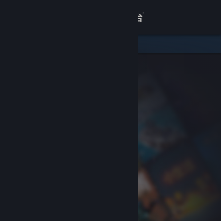
登录
商店
关于
客服
查看桌面版网站