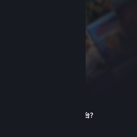
首次使用蒸汽平台？
关于蒸汽平台
|
退款政策
|
软件许可服务协议
|
个人信息保护政策
|
个人信息出境告知书
|
创建帐户
不良内容举报投诉
|
侵权投诉
|
家长监护