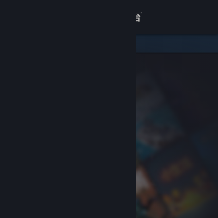
登录
商店
关于
客服
查看桌面版网站