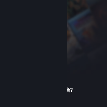
首次使用蒸汽平台？
关于蒸汽平台
|
退款政策
|
软件许可服务协议
|
个人信息保护政策
|
个人信息出境告知书
|
创建帐户
不良内容举报投诉
|
侵权投诉
|
家长监护