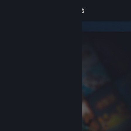
登录
商店
关于
客服
查看桌面版网站