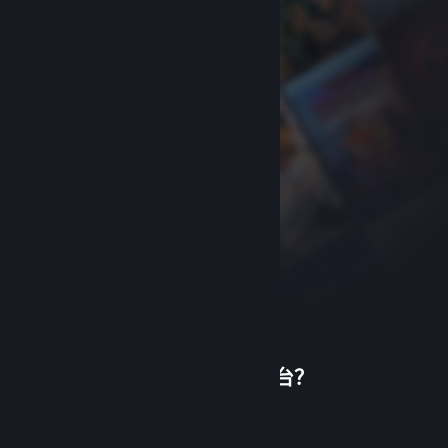
首次使用蒸汽平台？
关于蒸汽平台
|
退款政策
|
软件许可服务协议
|
个人信息保护政策
|
个人信息出境告知书
|
创建帐户
不良内容举报投诉
|
侵权投诉
|
家长监护