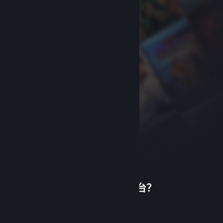
首次使用蒸汽平台？
关于蒸汽平台
|
退款政策
|
软件许可服务协议
|
个人信息保护政策
|
个人信息出境告知书
|
创建帐户
不良内容举报投诉
|
侵权投诉
|
家长监护