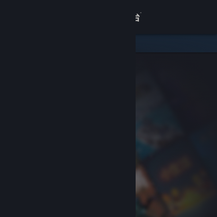
登录
商店
关于
客服
查看桌面版网站