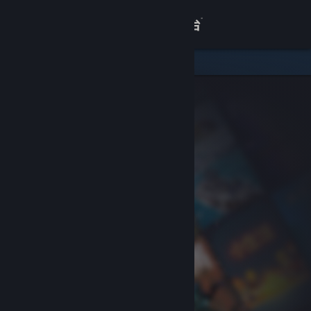
登录
商店
关于
客服
查看桌面版网站