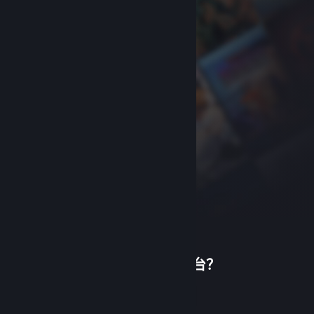
首次使用蒸汽平台？
关于蒸汽平台
|
退款政策
|
软件许可服务协议
|
个人信息保护政策
|
个人信息出境告知书
|
创建帐户
不良内容举报投诉
|
侵权投诉
|
家长监护