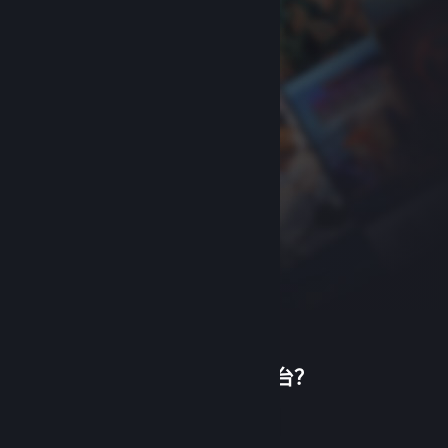
首次使用蒸汽平台？
关于蒸汽平台
|
退款政策
|
软件许可服务协议
|
个人信息保护政策
|
个人信息出境告知书
|
创建帐户
不良内容举报投诉
|
侵权投诉
|
家长监护