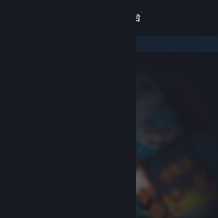
登录
商店
关于
客服
查看桌面版网站