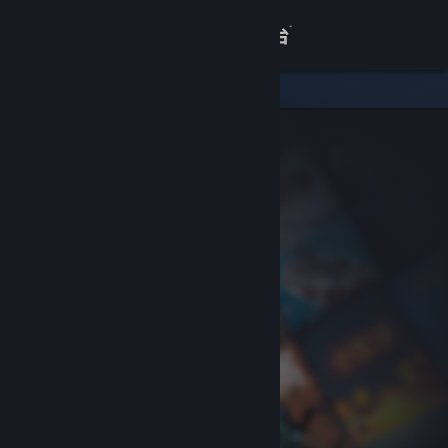
登录
商店
关于
客服
查看桌面版网站