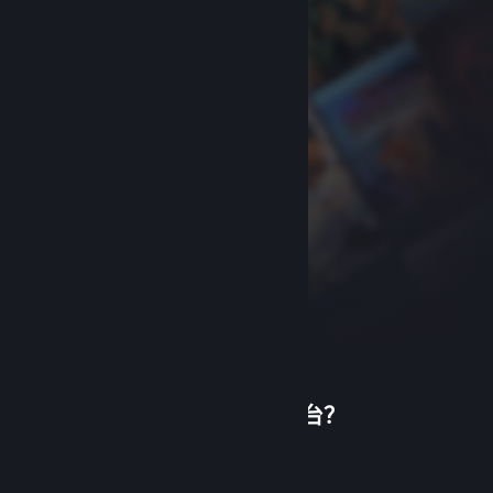
首次使用蒸汽平台？
关于蒸汽平台
|
退款政策
|
软件许可服务协议
|
个人信息保护政策
|
个人信息出境告知书
|
创建帐户
不良内容举报投诉
|
侵权投诉
|
家长监护