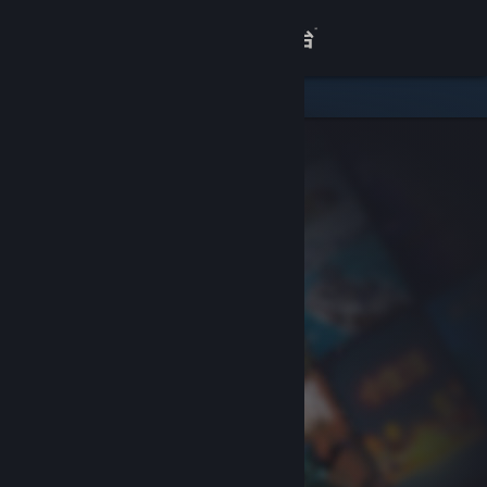
登录
商店
关于
客服
查看桌面版网站