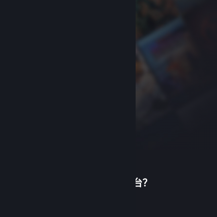
首次使用蒸汽平台？
关于蒸汽平台
|
退款政策
|
软件许可服务协议
|
个人信息保护政策
|
个人信息出境告知书
|
创建帐户
不良内容举报投诉
|
侵权投诉
|
家长监护