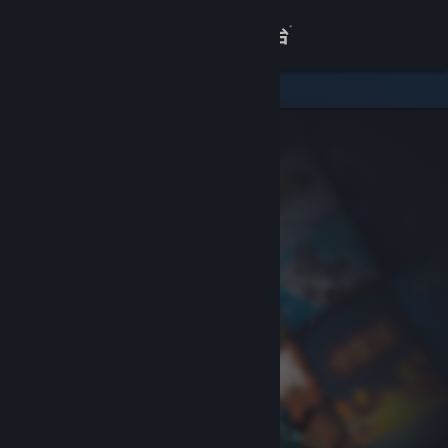
登录
商店
关于
客服
查看桌面版网站