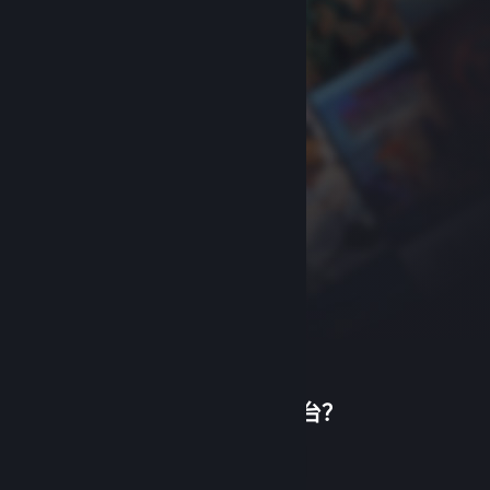
首次使用蒸汽平台？
关于蒸汽平台
|
退款政策
|
软件许可服务协议
|
个人信息保护政策
|
个人信息出境告知书
|
创建帐户
不良内容举报投诉
|
侵权投诉
|
家长监护