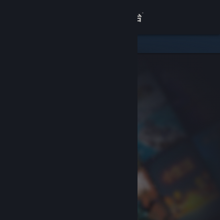
登录
商店
关于
客服
查看桌面版网站