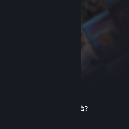
首次使用蒸汽平台？
关于蒸汽平台
|
退款政策
|
软件许可服务协议
|
个人信息保护政策
|
个人信息出境告知书
|
创建帐户
不良内容举报投诉
|
侵权投诉
|
家长监护