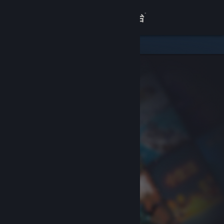
登录
商店
关于
客服
查看桌面版网站