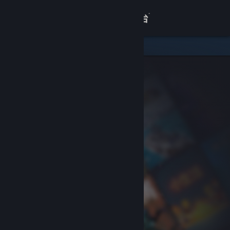
登录
商店
关于
客服
查看桌面版网站