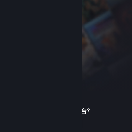
首次使用蒸汽平台？
关于蒸汽平台
|
退款政策
|
软件许可服务协议
|
个人信息保护政策
|
个人信息出境告知书
|
创建帐户
不良内容举报投诉
|
侵权投诉
|
家长监护