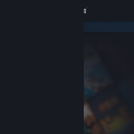
登录
商店
关于
客服
查看桌面版网站