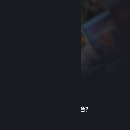
首次使用蒸汽平台？
关于蒸汽平台
|
退款政策
|
软件许可服务协议
|
个人信息保护政策
|
个人信息出境告知书
|
创建帐户
不良内容举报投诉
|
侵权投诉
|
家长监护