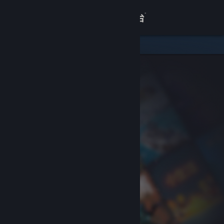
登录
商店
关于
客服
查看桌面版网站