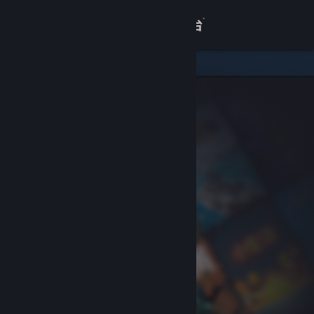
登录
商店
关于
客服
查看桌面版网站