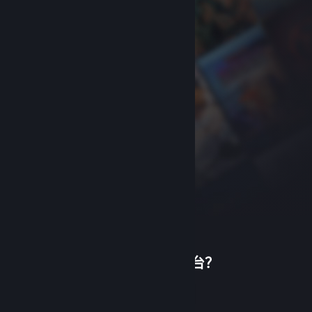
首次使用蒸汽平台？
关于蒸汽平台
|
退款政策
|
软件许可服务协议
|
个人信息保护政策
|
个人信息出境告知书
|
创建帐户
不良内容举报投诉
|
侵权投诉
|
家长监护