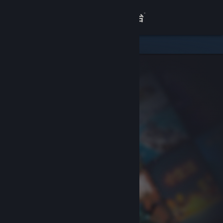
登录
商店
关于
客服
查看桌面版网站