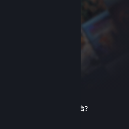
首次使用蒸汽平台？
关于蒸汽平台
|
退款政策
|
软件许可服务协议
|
个人信息保护政策
|
个人信息出境告知书
|
创建帐户
不良内容举报投诉
|
侵权投诉
|
家长监护