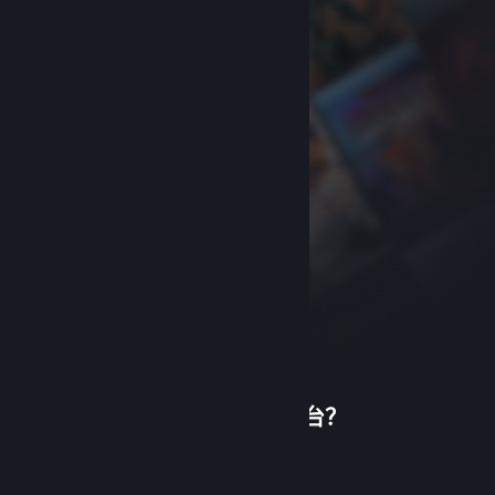
首次使用蒸汽平台？
关于蒸汽平台
|
退款政策
|
软件许可服务协议
|
个人信息保护政策
|
个人信息出境告知书
|
创建帐户
不良内容举报投诉
|
侵权投诉
|
家长监护