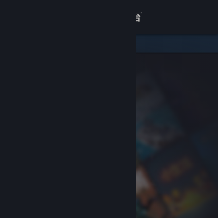
登录
商店
关于
客服
查看桌面版网站