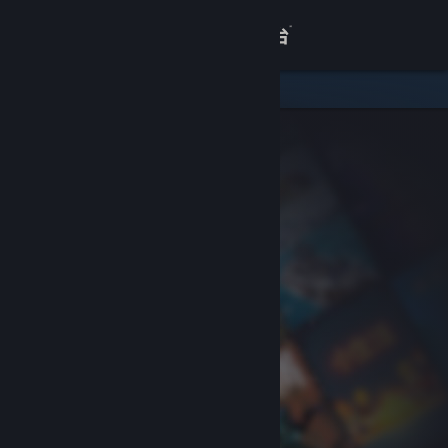
登录
商店
关于
客服
查看桌面版网站