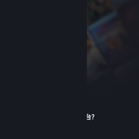
首次使用蒸汽平台？
关于蒸汽平台
|
退款政策
|
软件许可服务协议
|
个人信息保护政策
|
个人信息出境告知书
|
创建帐户
不良内容举报投诉
|
侵权投诉
|
家长监护