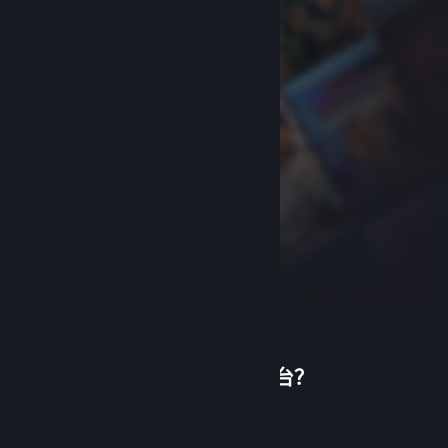
首次使用蒸汽平台？
关于蒸汽平台
|
退款政策
|
软件许可服务协议
|
个人信息保护政策
|
个人信息出境告知书
|
创建帐户
不良内容举报投诉
|
侵权投诉
|
家长监护