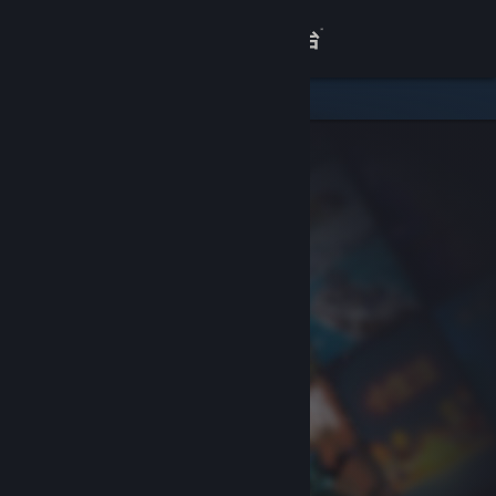
登录
商店
关于
客服
查看桌面版网站