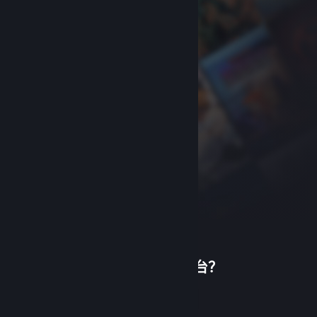
首次使用蒸汽平台？
关于蒸汽平台
|
退款政策
|
软件许可服务协议
|
个人信息保护政策
|
个人信息出境告知书
|
创建帐户
不良内容举报投诉
|
侵权投诉
|
家长监护