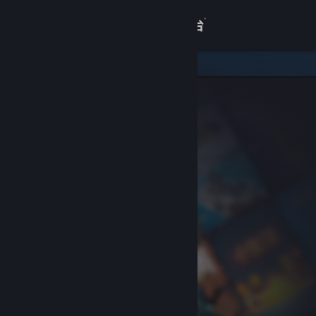
登录
商店
关于
客服
查看桌面版网站