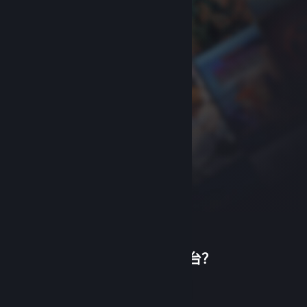
首次使用蒸汽平台？
关于蒸汽平台
|
退款政策
|
软件许可服务协议
|
个人信息保护政策
|
个人信息出境告知书
|
创建帐户
不良内容举报投诉
|
侵权投诉
|
家长监护