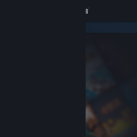
登录
商店
关于
客服
查看桌面版网站