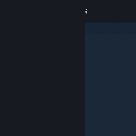
登录
商店
关于
客服
查看桌面版网站