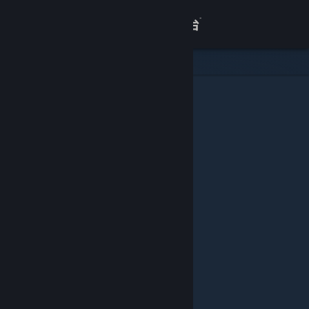
登录
商店
关于
客服
查看桌面版网站