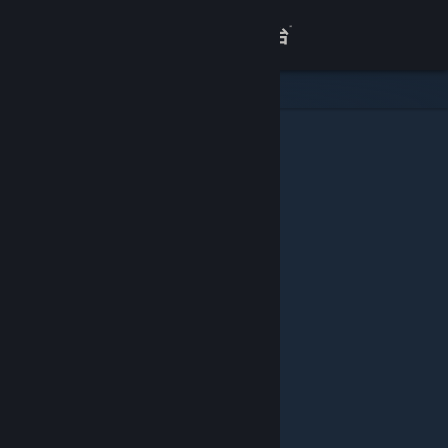
登录
商店
关于
客服
查看桌面版网站